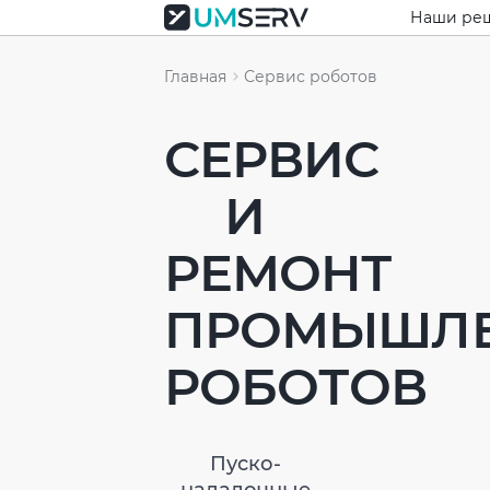
Наши ре
Главная
Сервис роботов
СЕРВИС
И
РЕМОНТ
ПРОМЫШЛ
РОБОТОВ
Пуско-