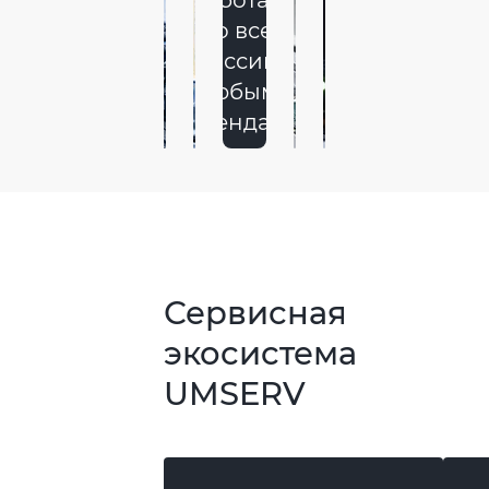
Работаем
по всей
России
с
любыми
брендами
Сервисная
экосистема
UMSERV