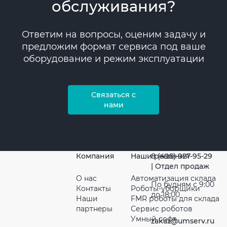
обслуживания?
Ответим на вопросы, оценим задачу и
предложим формат сервиса под ваше
оборудование и режим эксплуатации
Связаться с
нами
Компания
Наши решения
8 (495) 927-95-29
| Отдел продаж
О нас
Автоматизация склада
По будням с 9:00
Контакты
Роботы-уборщики
до 18:00
Наши
FMR роботы для склада
партнeры
Сервис роботов
Умный софт
zakaz@umserv.ru